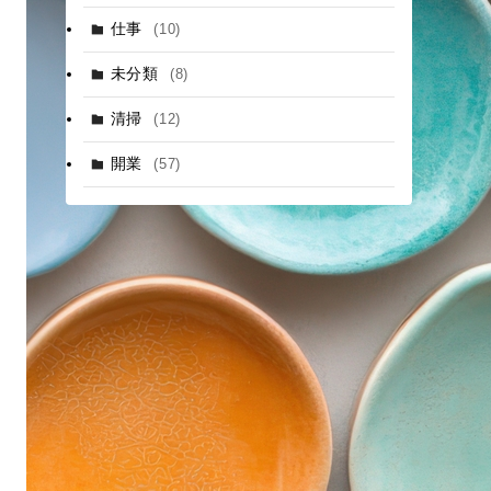
仕事
(10)
未分類
(8)
清掃
(12)
開業
(57)