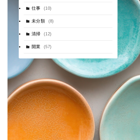
仕事
(10)
未分類
(8)
清掃
(12)
開業
(57)