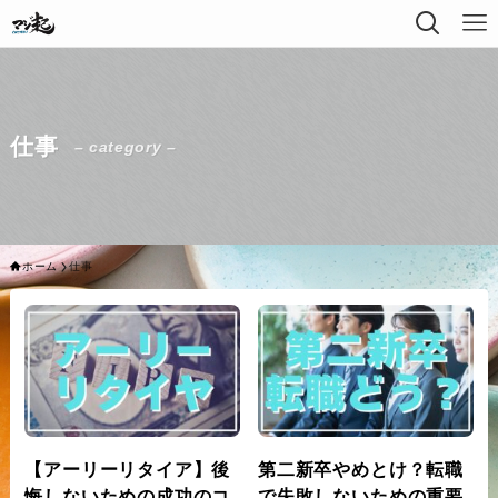
仕事
– category –
ホーム
仕事
【アーリーリタイア】後
第二新卒やめとけ？転職
悔しないための成功のコ
で失敗しないための重要